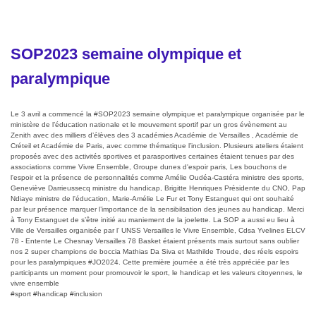
SOP2023 semaine olympique et
paralympique
Le 3 avril a commencé la #SOP2023 semaine olympique et paralympique organisée par le
ministère de l’éducation nationale et le mouvement sportif par un gros évènement au
Zenith avec des milliers d’élèves des 3 académies Académie de Versailles , Académie de
Créteil et Académie de Paris, avec comme thématique l’inclusion. Plusieurs ateliers étaient
proposés avec des activités sportives et parasportives certaines étaient tenues par des
associations comme Vivre Ensemble, Groupe dunes d'espoir paris, Les bouchons de
l'espoir et la présence de personnalités comme Amélie Oudéa-Castéra ministre des sports,
Geneviève Darrieussecq ministre du handicap, Brigitte Henriques Présidente du CNO, Pap
Ndiaye ministre de l'éducation, Marie-Amélie Le Fur et Tony Estanguet qui ont souhaité
par leur présence marquer l’importance de la sensibilsation des jeunes au handicap. Merci
à Tony Estanguet de s’être initié au maniement de la joelette. La SOP a aussi eu lieu à
Ville de Versailles organisée par l’ UNSS Versailles le Vivre Ensemble, Cdsa Yvelines ELCV
78 - Entente Le Chesnay Versailles 78 Basket étaient présents mais surtout sans oublier
nos 2 super champions de boccia Mathias Da Siva et Mathilde Troude, des réels espoirs
pour les paralympiques #JO2024. Cette première journée a été très appréciée par les
participants un moment pour promouvoir le sport, le handicap et les valeurs citoyennes, le
vivre ensemble
#sport #handicap #inclusion