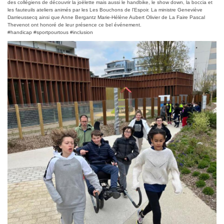
des collégiens de découvrir la joëlette mais aussi le handbike, le show down, la boccia et
les fauteuils ateliers animés par les Les Bouchons de l'Espoir. La ministre Geneviève
Darrieussecq ainsi que Anne Bergantz Marie-Hélène Aubert Olivier de La Faire Pascal
Thevenot ont honoré de leur présence ce bel événement.
#handicap #sportpourtous #inclusion