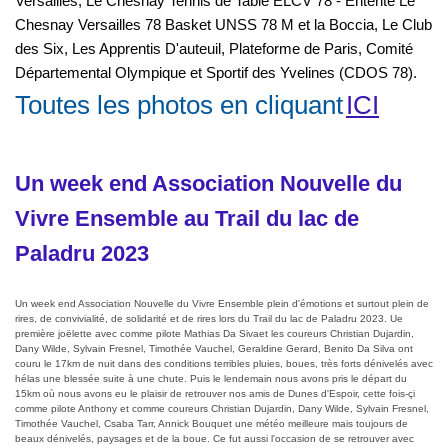
Versailles, Le Chesnay Tennis de Table ELCV 78 - Entente Le
Chesnay Versailles 78 Basket UNSS 78 M et la Boccia, Le Club
des Six, Les Apprentis D'auteuil, Plateforme de Paris, Comité
Départemental Olympique et Sportif des Yvelines (CDOS 78).
Toutes les photos en cliquant
ICI
Un week end Association Nouvelle du
Vivre Ensemble au Trail du lac de
Paladru 2023
Un week end Association Nouvelle du Vivre Ensemble plein d'émotions et surtout plein de
rires, de convivialité, de solidarité et de rires lors du Trail du lac de Paladru 2023. Ue
première joëlette avec comme pilote Mathias Da Sivaet les coureurs Christian Dujardin,
Dany Wilde, Sylvain Fresnel, Timothée Vauchel, Geraldine Gerard, Benito Da Silva ont
couru le 17km de nuit dans des conditions terribles pluies, boues, très forts dénivelés avec
hélas une blessée suite à une chute. Puis le lendemain nous avons pris le départ du
15km où nous avons eu le plaisir de retrouver nos amis de Dunes d'Espoir, cette fois-çi
comme pilote Anthony et comme coureurs Christian Dujardin, Dany Wilde, Sylvain Fresnel,
Timothée Vauchel, Csaba Tarr, Annick Bouquet une météo meilleure mais toujours de
beaux dénivelés, paysages et de la boue. Ce fut aussi l'occasion de se retrouver avec