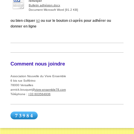
renvoyer
Bulletin adhésion.docx
Document Microsoft Word [91.2 KB]
ou bien cliquer
ici
ou sur le bouton ci-après pour adhérer ou
donner en ligne
Comment nous joindre
Association Nouvelle du Vivre Ensemble
6 bis
rue Solférino
78000
Versailles
annick.bouquet
@vivre-ensemble78.com
Téléphone :
+33 603564936