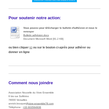
Pour soutenir notre action:
Vous pouvez pour télécharger le bulletin d'adhésion et nous le
renvoyer
Bulletin adhésion.docx
Document Microsoft Word [91.2 KB]
ou bien cliquer
ici
ou sur le bouton ci-après pour adhérer ou
donner en ligne
Comment nous joindre
Association Nouvelle du Vivre Ensemble
6 bis
rue Solférino
78000
Versailles
annick.bouquet
@vivre-ensemble78.com
Téléphone :
+33 603564936