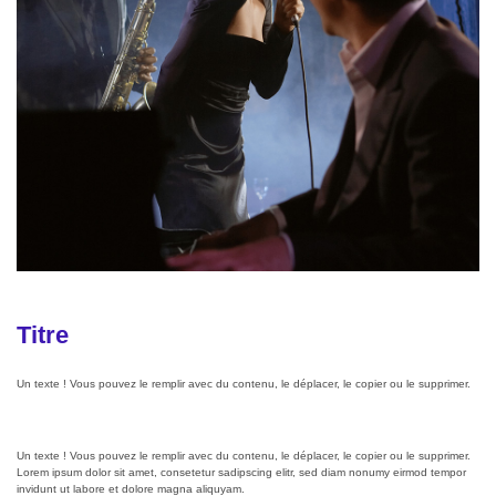
Titre
Un texte ! Vous pouvez le remplir avec du contenu, le déplacer, le copier ou le supprimer.
Un texte ! Vous pouvez le remplir avec du contenu, le déplacer, le copier ou le supprimer.
Lorem ipsum dolor sit amet, consetetur sadipscing elitr, sed diam nonumy eirmod tempor
invidunt ut labore et dolore magna aliquyam.