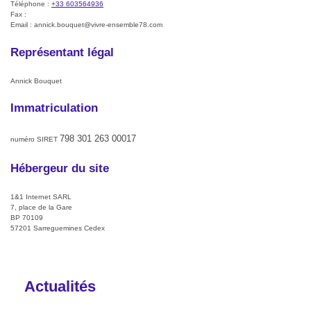
Téléphone :
+33 603564936
Fax :
Email :
annick.bouquet@vivre-ensemble78.com
Représentant légal
Annick
Bouquet
Immatriculation
798 301 263 00017
numéro SIRET
Hébergeur du site
1&1 Internet SARL
7, place de la Gare
BP 70109
57201 Sarreguemines Cedex
Actualités