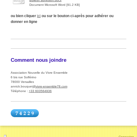
Bulletin adhésion.docx
Document Microsoft Word [91.2 KB]
ou bien cliquer
ici
ou sur le bouton ci-après pour adhérer ou
donner en ligne
Comment nous joindre
Association Nouvelle du Vivre Ensemble
6 bis
rue Solférino
78000
Versailles
annick.bouquet
@vivre-ensemble78.com
Téléphone :
+33 603564936
Connexion